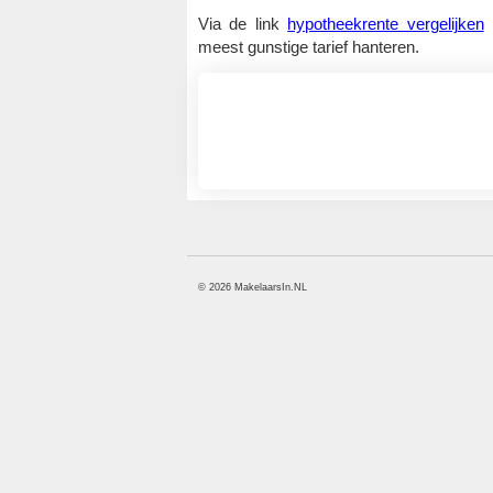
Via de link
hypotheekrente vergelijken
k
meest gunstige tarief hanteren.
Hoe weet je dat je niet te veel voo
een woning betaalt?
Volg De Gouden Tips voor het kope
van een woning
© 2026 MakelaarsIn.NL